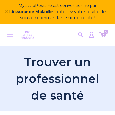
MyLittlePessaire est conventionné par
✕
l'
Assurance Maladie
: obtenez votre feuille de
soins en commandant sur notre site !
0
Trouver un
professionnel
de santé