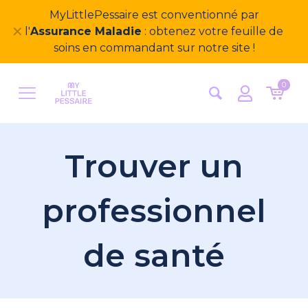
MyLittlePessaire est conventionné par
✕
l'
Assurance Maladie
: obtenez votre feuille de
soins en commandant sur notre site !
0
Trouver un
professionnel
de santé