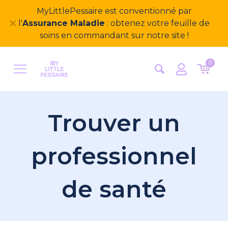
MyLittlePessaire est conventionné par
✕
l'
Assurance Maladie
: obtenez votre feuille de
soins en commandant sur notre site !
0
Trouver un
professionnel
de santé