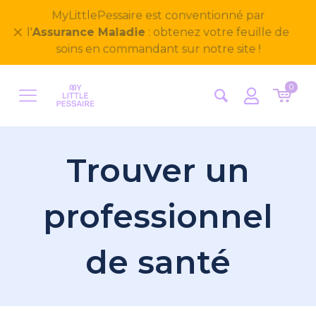
Bienvenue sur notre nouveau site
✕
MyLittlePessaire ! Nous avons hâte d'avoir vos
retours
0
Trouver un
professionnel
de santé