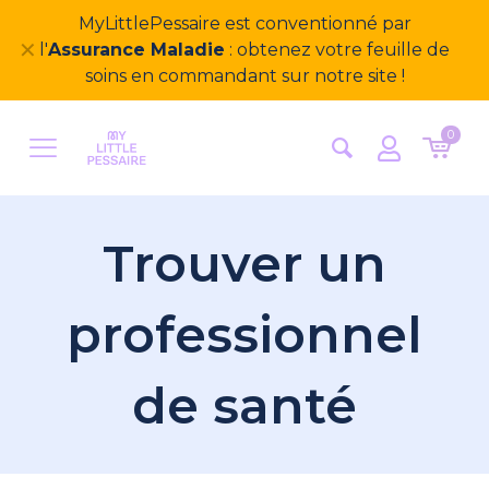
MyLittlePessaire est conventionné par
✕
l'
Assurance Maladie
: obtenez votre feuille de
soins en commandant sur notre site !
0
Trouver un
professionnel
de santé