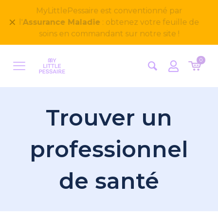
Bienvenue sur notre nouveau site
✕
MyLittlePessaire ! Nous avons hâte d'avoir vos
retours
0
Trouver un
professionnel
de santé