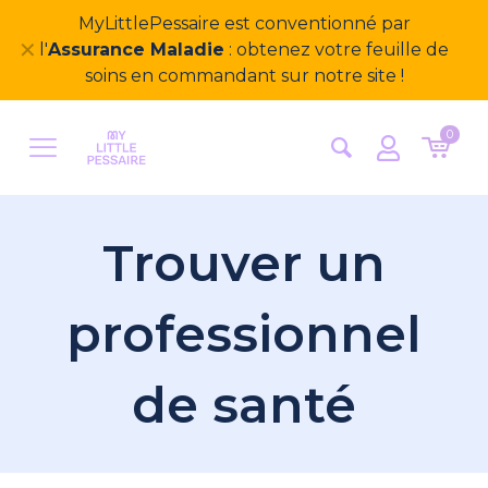
MyLittlePessaire est conventionné par
✕
l'
Assurance Maladie
: obtenez votre feuille de
soins en commandant sur notre site !
0
Trouver un
professionnel
de santé