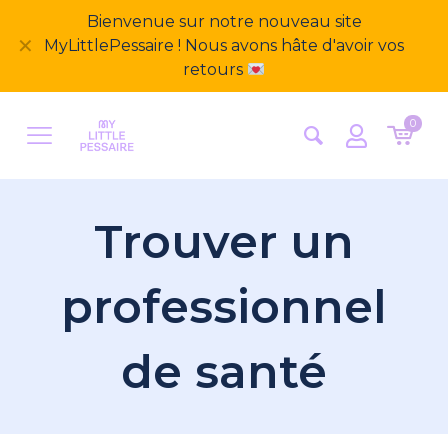
Bienvenue sur notre nouveau site
✕
MyLittlePessaire ! Nous avons hâte d'avoir vos
retours
0
Trouver un
professionnel
de santé