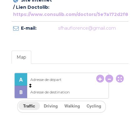
Site internet
/ Lien Doctolib:
https://www.consulib.com/doctors/5e7a172d2f8c8f
E-mail:
sfhauflorence@gmail.com
Map
Traffic
Driving
Walking
Cycling