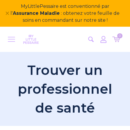
Bienvenue sur notre nouveau site
✕
MyLittlePessaire ! Nous avons hâte d'avoir vos
retours
0
Trouver un
professionnel
de santé