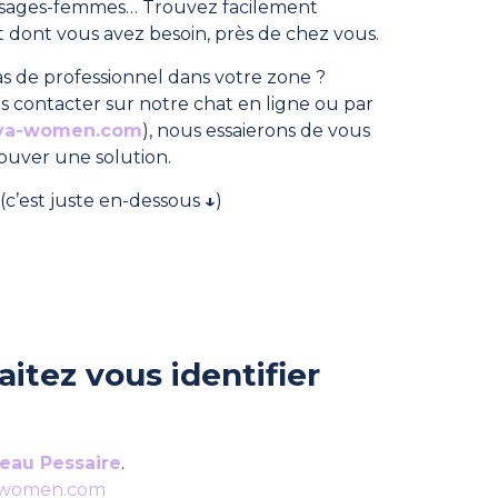
, sages-femmes… Trouvez facilement
dont vous avez besoin, près de chez vous.
s de professionnel dans votre zone ?
s contacter sur notre chat en ligne ou par
ya-women.com
), nous essaierons de vous
rouver une solution.
(c’est juste en-dessous
↓
)
itez vous identifier
eau Pessaire
.
-women.com