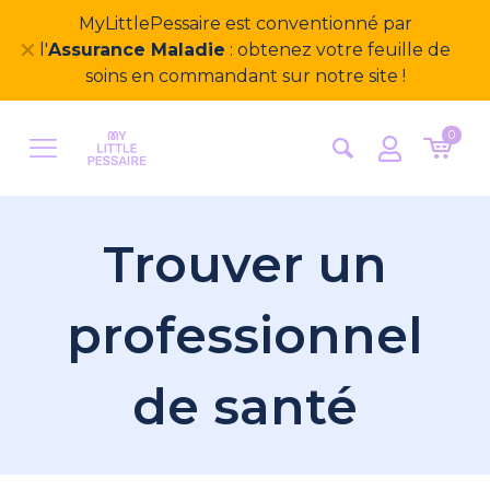
MyLittlePessaire est conventionné par
✕
l'
Assurance Maladie
: obtenez votre feuille de
soins en commandant sur notre site !
0
Trouver un
professionnel
de santé