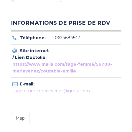
INFORMATIONS DE PRISE DE RDV
Téléphone:
0624684547
Site internet
/ Lien Doctolib:
https://www.maiia.com/sage-femme/56700-
merlevenez/coutable-emilie
E-mail:
sagefemme.merlevenez@gmail.com
Map