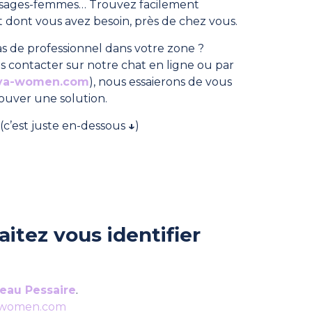
, sages-femmes… Trouvez facilement
dont vous avez besoin, près de chez vous.
s de professionnel dans votre zone ?
s contacter sur notre chat en ligne ou par
ya-women.com
), nous essaierons de vous
rouver une solution.
(c’est juste en-dessous
↓
)
itez vous identifier
eau Pessaire
.
-women.com