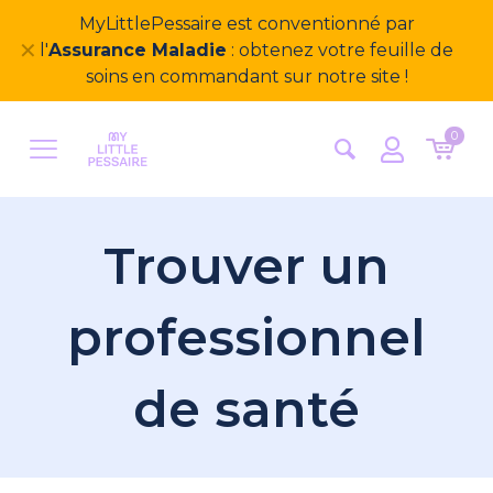
MyLittlePessaire est conventionné par
✕
l'
Assurance Maladie
: obtenez votre feuille de
soins en commandant sur notre site !
0
Trouver un
professionnel
de santé