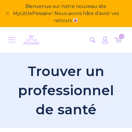
Bienvenue sur notre nouveau site
✕
MyLittlePessaire ! Nous avons hâte d'avoir vos
retours
0
Trouver un
professionnel
de santé