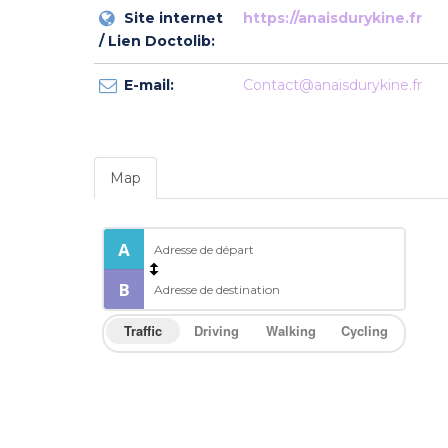
Site internet
https://anaisdurykine.fr
/ Lien Doctolib:
E-mail:
Contact@anaisdurykine.fr
Map
Traffic
Driving
Walking
Cycling