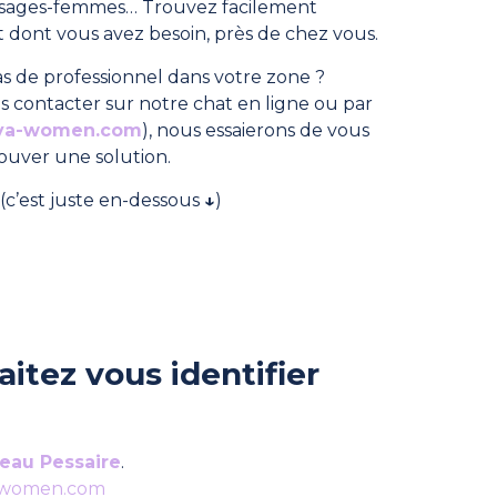
, sages-femmes… Trouvez facilement
dont vous avez besoin, près de chez vous.
s de professionnel dans votre zone ?
s contacter sur notre chat en ligne ou par
ya-women.com
), nous essaierons de vous
rouver une solution.
(c’est juste en-dessous
↓
)
itez vous identifier
eau Pessaire
.
-women.com