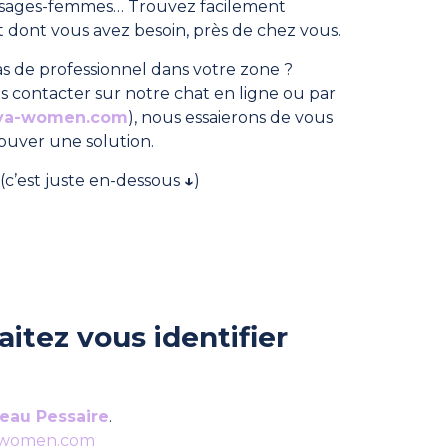
, sages-femmes… Trouvez facilement
dont vous avez besoin, près de chez vous.
s de professionnel dans votre zone ?
s contacter sur notre chat en ligne ou par
ya-women.com
), nous essaierons de vous
rouver une solution.
(c’est juste en-dessous
↓
)
itez vous identifier
eau Pessaire
.
-women.com