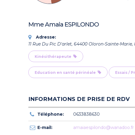
Mme Amaia ESPILONDO
Adresse:
11 Rue Du Pic D'arlet, 64400 Oloron-Sainte-Marie,
Kinésithérapeute
Education en santé périnéale
Essais / P
INFORMATIONS DE PRISE DE RDV
Téléphone:
0633838630
E-mail:
amaiaespilondo@wanadoo.fr