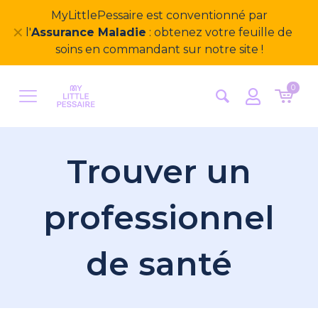
MyLittlePessaire est conventionné par
✕
l'
Assurance Maladie
: obtenez votre feuille de
soins en commandant sur notre site !
0
Trouver un
professionnel
de santé