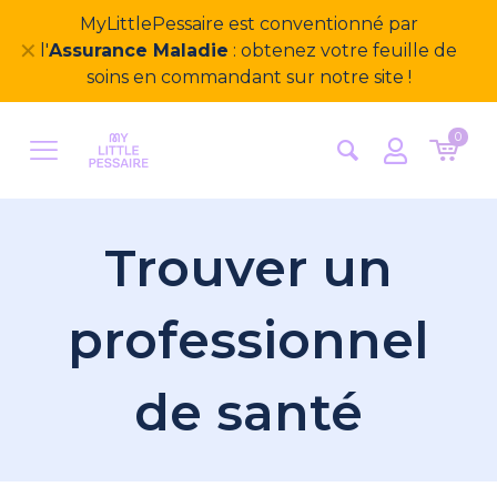
Bienvenue sur notre nouveau site
✕
MyLittlePessaire ! Nous avons hâte d'avoir vos
retours
0
Trouver un
professionnel
de santé