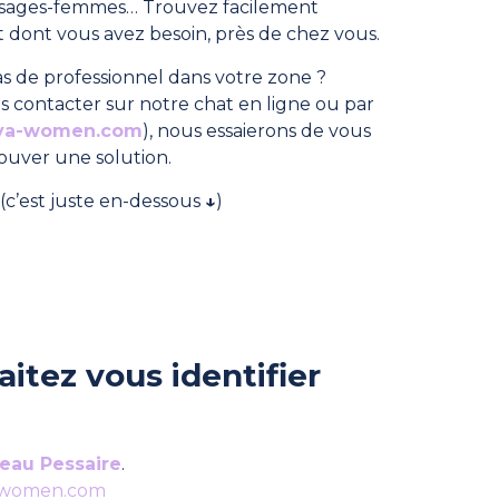
, sages-femmes… Trouvez facilement
dont vous avez besoin, près de chez vous.
s de professionnel dans votre zone ?
s contacter sur notre chat en ligne ou par
ya-women.com
), nous essaierons de vous
rouver une solution.
(c’est juste en-dessous
↓
)
itez vous identifier
eau Pessaire
.
-women.com