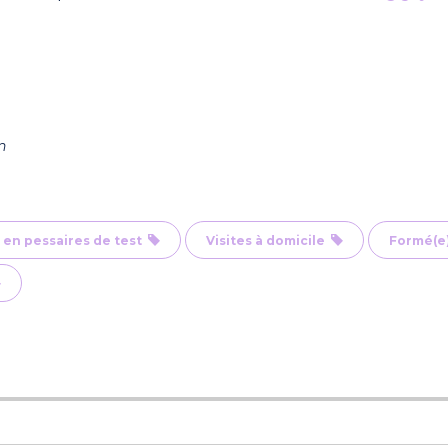
n
 en pessaires de test
Visites à domicile
Formé(e)