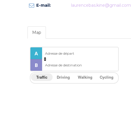
E-mail:
laurencebas.kine@gmail.com
Map
Traffic
Driving
Walking
Cycling