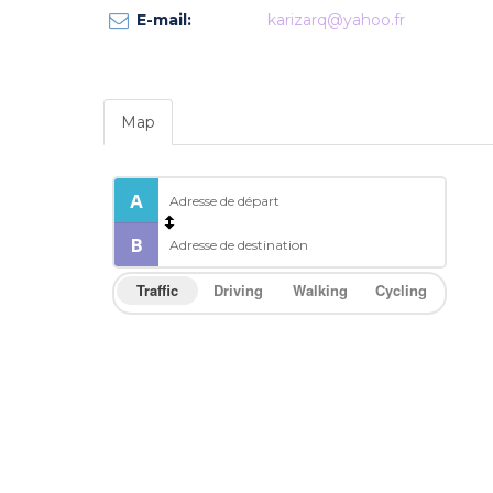
E-mail:
karizarq@yahoo.fr
Map
Traffic
Driving
Walking
Cycling