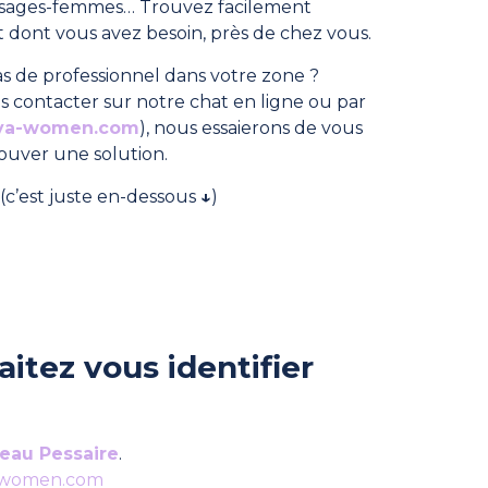
, sages-femmes… Trouvez facilement
dont vous avez besoin, près de chez vous.
s de professionnel dans votre zone ?
s contacter sur notre chat en ligne ou par
ya-women.com
), nous essaierons de vous
rouver une solution.
(c’est juste en-dessous
↓
)
itez vous identifier
eau Pessaire
.
-women.com