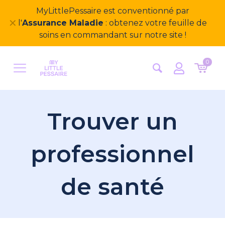
MyLittlePessaire est conventionné par
✕
l'
Assurance Maladie
: obtenez votre feuille de
soins en commandant sur notre site !
0
Trouver un
professionnel
de santé