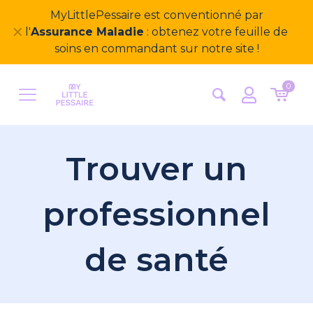
MyLittlePessaire est conventionné par
✕
l'
Assurance Maladie
: obtenez votre feuille de
soins en commandant sur notre site !
0
Trouver un
professionnel
de santé