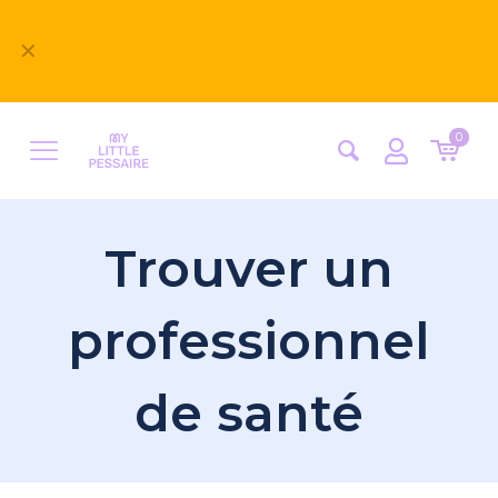
Bienvenue sur notre nouveau site
✕
MyLittlePessaire ! Nous avons hâte d'avoir vos
retours
0
Trouver un
professionnel
de santé