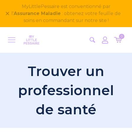
Bienvenue sur notre nouveau site
✕
MyLittlePessaire ! Nous avons hâte d'avoir vos
retours
0
Trouver un
professionnel
de santé