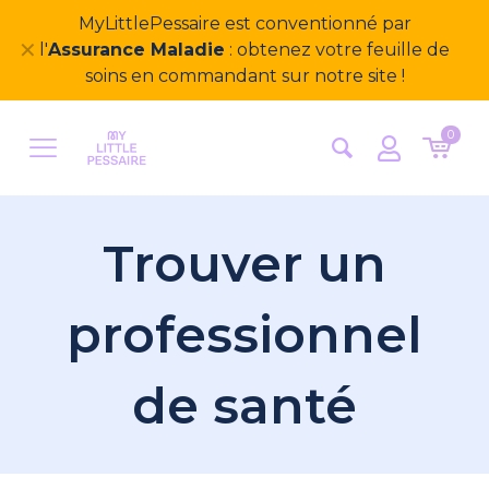
MyLittlePessaire est conventionné par
✕
l'
Assurance Maladie
: obtenez votre feuille de
soins en commandant sur notre site !
0
Trouver un
professionnel
de santé