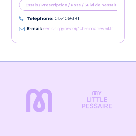
Essais / Prescription / Pose / Suivi de pessaires
Téléphone:
0134066181
E-mail:
sec.chirgyneco@ch-simoneveil.fr