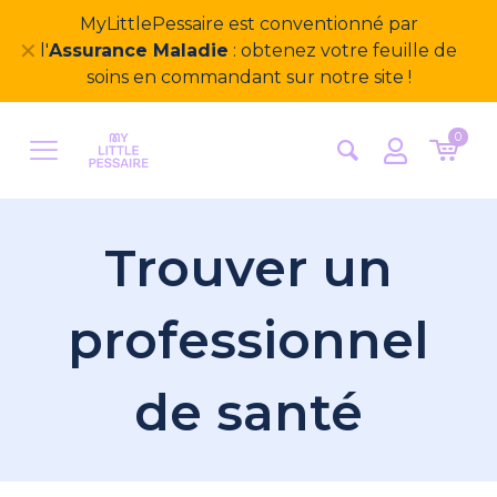
MyLittlePessaire est conventionné par
✕
l'
Assurance Maladie
: obtenez votre feuille de
soins en commandant sur notre site !
0
Trouver un
professionnel
de santé