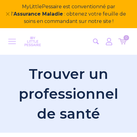
MyLittlePessaire est conventionné par
✕
l'
Assurance Maladie
: obtenez votre feuille de
soins en commandant sur notre site !
0
Trouver un
professionnel
de santé