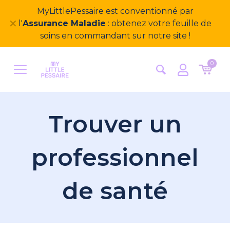
Bienvenue sur notre nouveau site
✕
MyLittlePessaire ! Nous avons hâte d'avoir vos
retours
0
Trouver un
professionnel
de santé