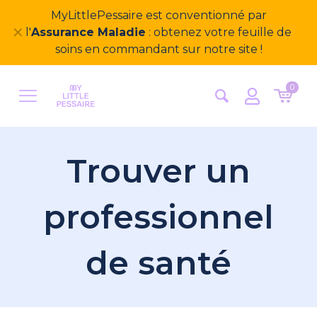
Bienvenue sur notre nouveau site
✕
MyLittlePessaire ! Nous avons hâte d'avoir vos
retours
0
Trouver un
professionnel
de santé