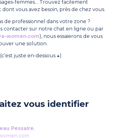
, sages-femmes… Trouvez facilement
dont vous avez besoin, près de chez vous.
s de professionnel dans votre zone ?
s contacter sur notre chat en ligne ou par
ya-women.com
), nous essaierons de vous
rouver une solution.
(c’est juste en-dessous
↓
)
itez vous identifier
eau Pessaire
.
-women.com