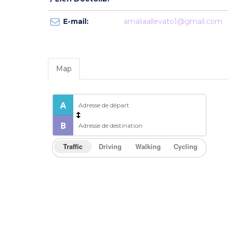
E-mail:
amaliaallevato1@gmail.com
Map
Traffic
Driving
Walking
Cycling