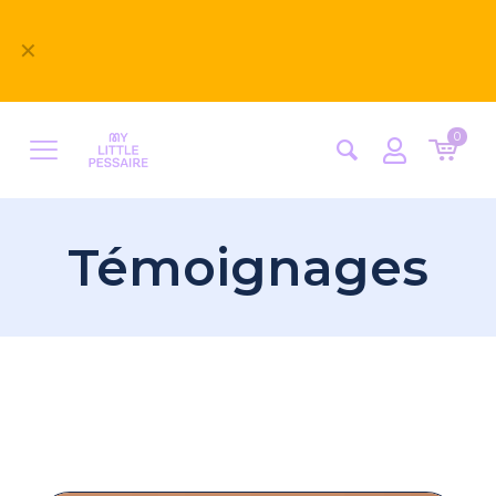
Bienvenue sur notre nouveau site
✕
MyLittlePessaire ! Nous avons hâte d'avoir vos
retours
0
Témoignages