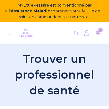
MyLittlePessaire est conventionné par
✕
l'
Assurance Maladie
: obtenez votre feuille de
soins en commandant sur notre site !
0
Trouver un
professionnel
de santé