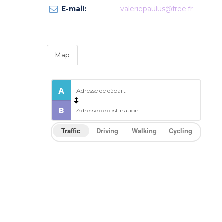
E-mail:
valeriepaulus@free.fr
Map
Traffic
Driving
Walking
Cycling