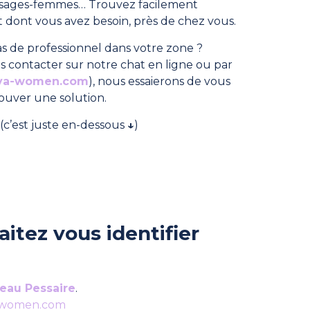
, sages-femmes… Trouvez facilement
dont vous avez besoin, près de chez vous.
s de professionnel dans votre zone ?
s contacter sur notre chat en ligne ou par
ya-women.com
), nous essaierons de vous
rouver une solution.
(c’est juste en-dessous
↓
)
itez vous identifier
eau Pessaire
.
-women.com