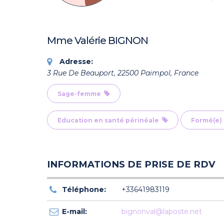
Mme Valérie BIGNON
Adresse:
3 Rue De Beauport, 22500 Paimpol, France
Sage-femme
Education en santé périnéale
Formé(e) 
INFORMATIONS DE PRISE DE RDV
Téléphone:
+33641983119
E-mail:
bignonval@laposte.net