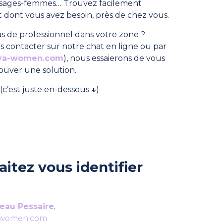
, sages-femmes… Trouvez facilement
dont vous avez besoin, près de chez vous.
s de professionnel dans votre zone ?
s contacter sur notre chat en ligne ou par
ya-women.com
), nous essaierons de vous
rouver une solution.
(c’est juste en-dessous
↓
)
itez vous identifier
eau Pessaire
.
-women.com