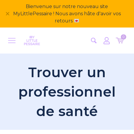
Bienvenue sur notre nouveau site
✕
MyLittlePessaire ! Nous avons hâte d'avoir vos
retours
0
Trouver un
professionnel
de santé