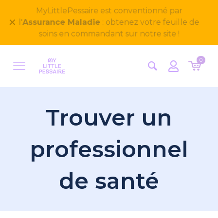
Bienvenue sur notre nouveau site
✕
MyLittlePessaire ! Nous avons hâte d'avoir vos
retours
0
Trouver un
professionnel
de santé