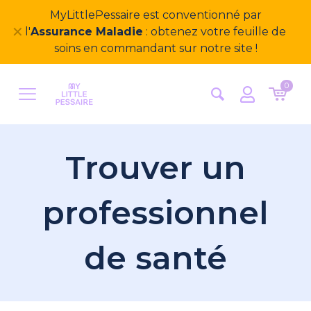
MyLittlePessaire est conventionné par
✕
l'
Assurance Maladie
: obtenez votre feuille de
soins en commandant sur notre site !
0
Trouver un
professionnel
de santé