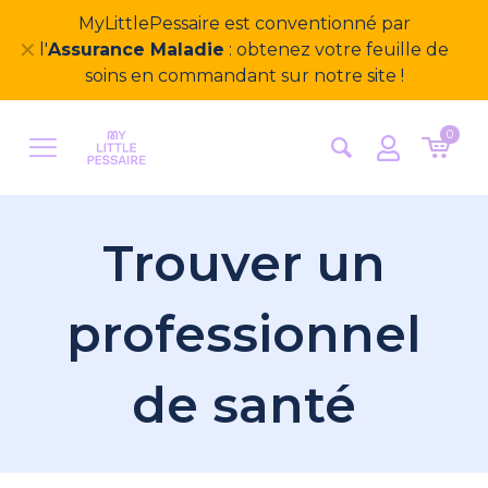
MyLittlePessaire est conventionné par
✕
l'
Assurance Maladie
: obtenez votre feuille de
soins en commandant sur notre site !
0
Trouver un
professionnel
de santé