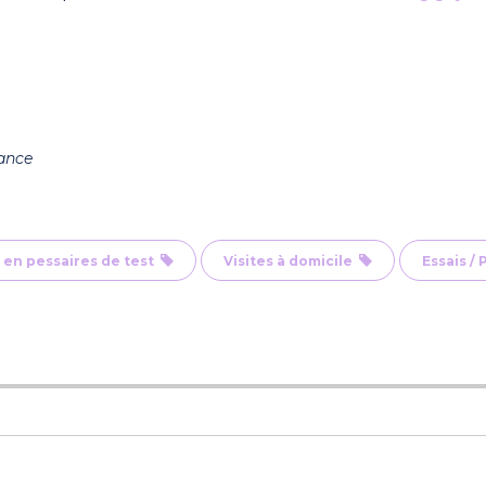
ance
 en pessaires de test
Visites à domicile
Essais / 