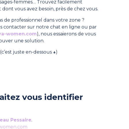
, sages-femmes… Trouvez facilement
dont vous avez besoin, près de chez vous.
s de professionnel dans votre zone ?
s contacter sur notre chat en ligne ou par
ya-women.com
), nous essaierons de vous
rouver une solution.
(c’est juste en-dessous
↓
)
itez vous identifier
eau Pessaire
.
-women.com