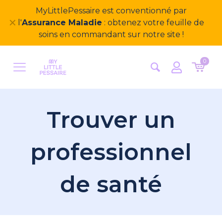
Bienvenue sur notre nouveau site
✕
MyLittlePessaire ! Nous avons hâte d'avoir vos
retours
0
Trouver un
professionnel
de santé