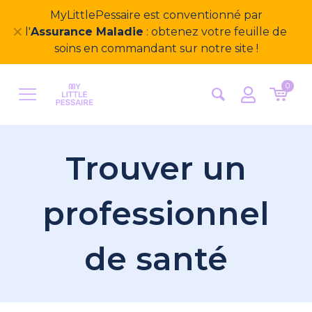
MyLittlePessaire est conventionné par
✕
l'
Assurance Maladie
: obtenez votre feuille de
soins en commandant sur notre site !
0
Trouver un
professionnel
de santé