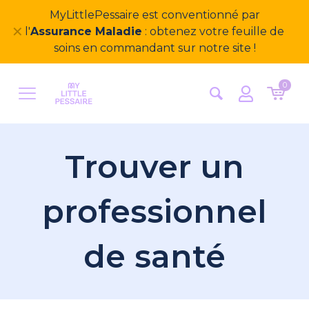
MyLittlePessaire est conventionné par
✕
l'
Assurance Maladie
: obtenez votre feuille de
soins en commandant sur notre site !
0
Trouver un
professionnel
de santé