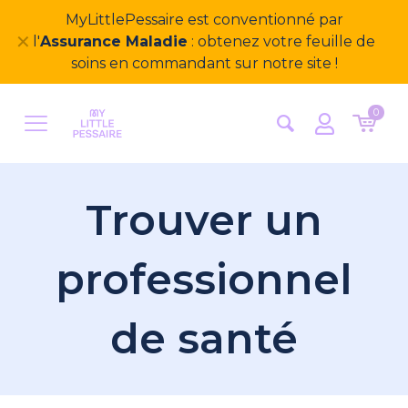
MyLittlePessaire est conventionné par
✕
l'
Assurance Maladie
: obtenez votre feuille de
soins en commandant sur notre site !
0
Trouver un
professionnel
de santé