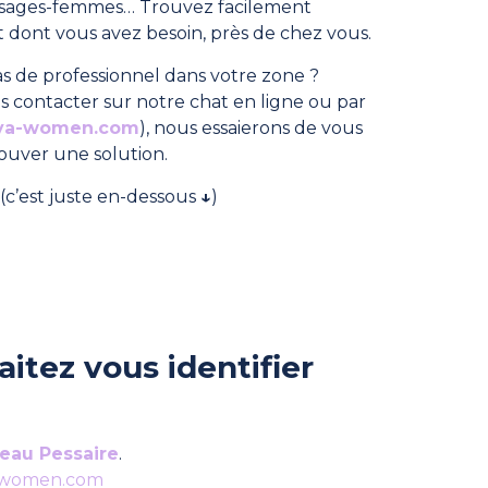
, sages-femmes… Trouvez facilement
dont vous avez besoin, près de chez vous.
s de professionnel dans votre zone ?
s contacter sur notre chat en ligne ou par
ya-women.com
), nous essaierons de vous
rouver une solution.
(c’est juste en-dessous
↓
)
itez vous identifier
eau Pessaire
.
-women.com