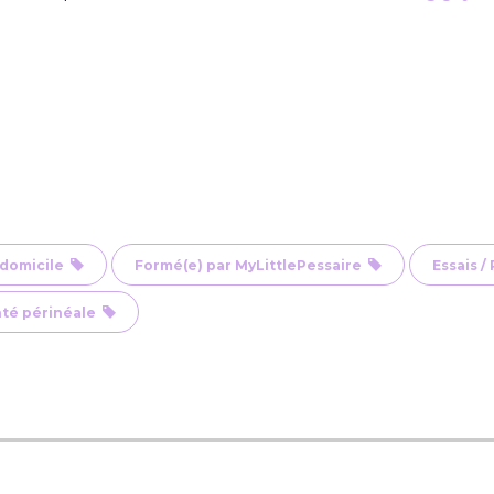
à domicile
Formé(e) par MyLittlePessaire
Essais /
nté périnéale