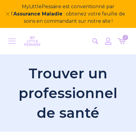
MyLittlePessaire est conventionné par
✕
l'
Assurance Maladie
: obtenez votre feuille de
soins en commandant sur notre site !
0
Trouver un
professionnel
de santé