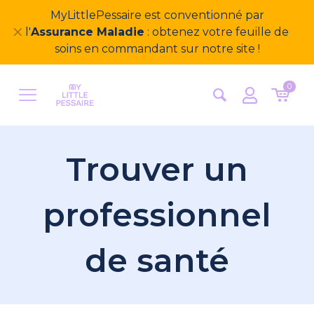
MyLittlePessaire est conventionné par
✕
l'
Assurance Maladie
: obtenez votre feuille de
soins en commandant sur notre site !
0
Trouver un
professionnel
de santé