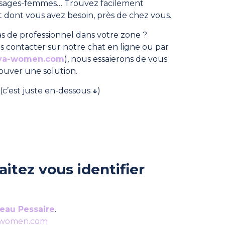
, sages-femmes… Trouvez facilement
dont vous avez besoin, près de chez vous.
s de professionnel dans votre zone ?
s contacter sur notre chat en ligne ou par
ya-women.com
), nous essaierons de vous
rouver une solution.
(c’est juste en-dessous
↓
)
itez vous identifier
eau Pessaire
.
-women.com