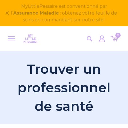
Bienvenue sur notre nouveau site
✕
MyLittlePessaire ! Nous avons hâte d'avoir vos
retours
0
Trouver un
professionnel
de santé