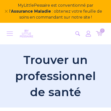
Bienvenue sur notre nouveau site
✕
MyLittlePessaire ! Nous avons hâte d'avoir vos
retours
0
Trouver un
professionnel
de santé