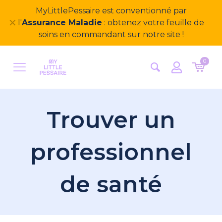
MyLittlePessaire est conventionné par
✕
l'
Assurance Maladie
: obtenez votre feuille de
soins en commandant sur notre site !
0
Trouver un
professionnel
de santé